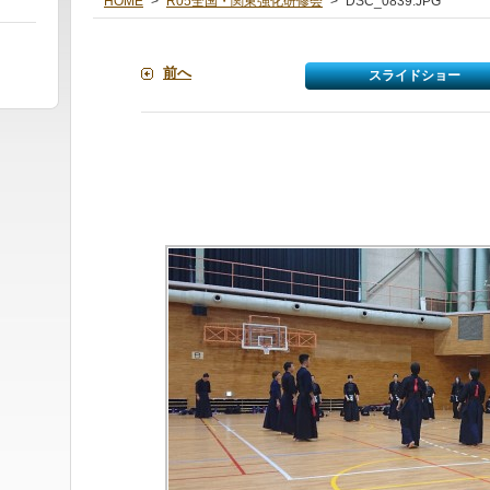
HOME
>
R05全国・関東強化研修会
>
DSC_0839.JPG
前へ
スライドショー