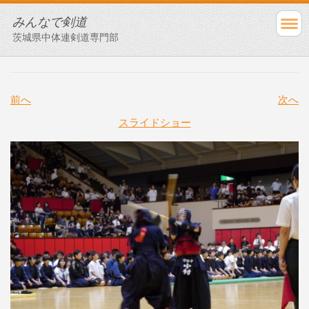
みんなで剣道
茨城県中体連剣道専門部
前へ
次へ
スライドショー