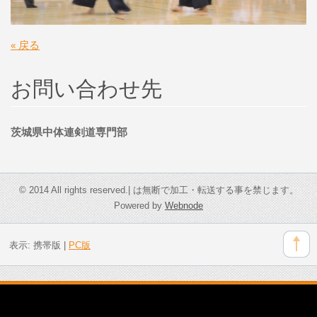
« 戻る
お問い合わせ先
茨城県中体連剣道専門部
© 2014 All rights reserved.| は無断で加工・転送する事を禁じます。
Powered by
Webnode
表示:
携帯版
|
PC版