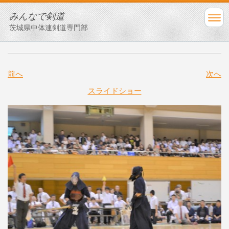
みんなで剣道
茨城県中体連剣道専門部
前へ
次へ
スライドショー