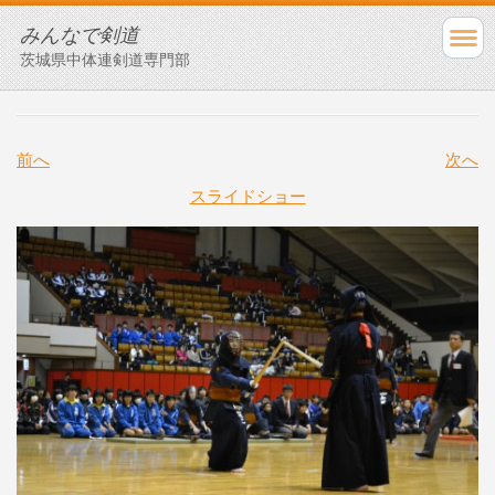
みんなで剣道
茨城県中体連剣道専門部
前へ
次へ
スライドショー