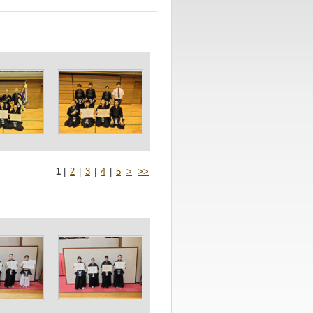
1
|
2
|
3
|
4
|
5
>
>>