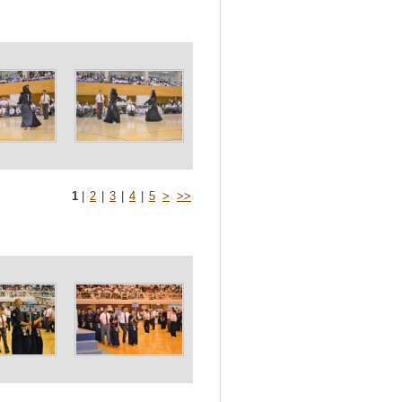
1
|
2
|
3
|
4
|
5
>
>>