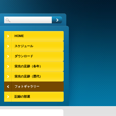
HOME
スケジュール
ダウンロード
栄光の足跡（各年）
栄光の足跡（歴代）
フォトギャラリー
記録の部屋