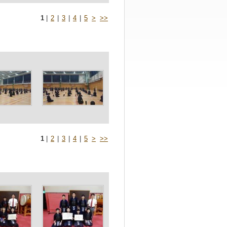
1
|
2
|
3
|
4
|
5
>
>>
1
|
2
|
3
|
4
|
5
>
>>