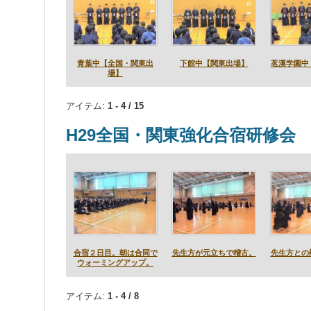
青葉中【全国・関東出
下館中【関東出場】
茗溪学園中
場】
アイテム:
1 - 4 / 15
H29全国・関東強化合宿研修会
合宿２日目。朝は合同で
先生方が元立ちで稽古。
先生方との
ウォーミングアップ。
アイテム:
1 - 4 / 8