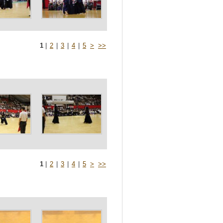
1
|
2
|
3
|
4
|
5
>
>>
1
|
2
|
3
|
4
|
5
>
>>