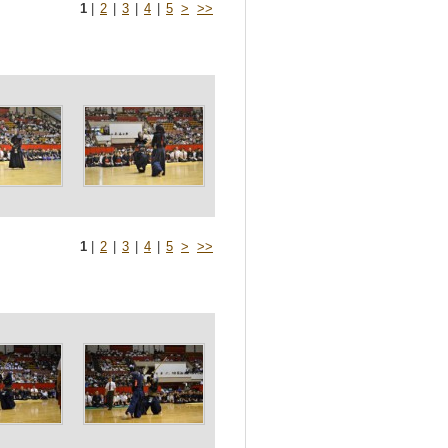
1
|
2
|
3
|
4
|
5
>
>>
1
|
2
|
3
|
4
|
5
>
>>