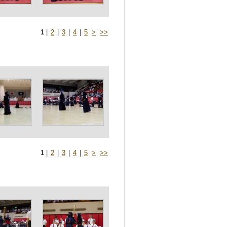
1
|
2
|
3
|
4
|
5
>
>>
1
|
2
|
3
|
4
|
5
>
>>