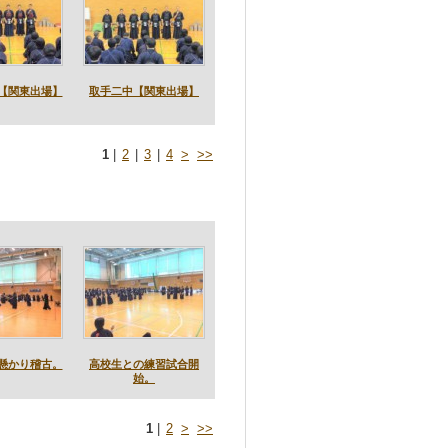
【関東出場】
取手二中【関東出場】
1
|
2
|
3
|
4
>
>>
懸かり稽古。
高校生との練習試合開
始。
1
|
2
>
>>