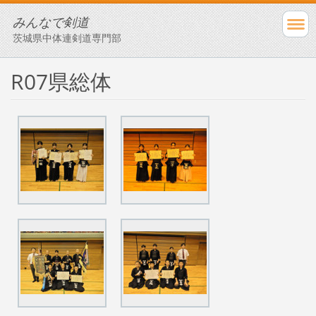
みんなで剣道
茨城県中体連剣道専門部
R07県総体