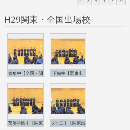
1
2
3
4
5
>
>>
H29関東・全国出場校
青葉中【全国・関
下館中【関東出
東出場】
場】
茗溪学園中【関東
取手二中【関東出