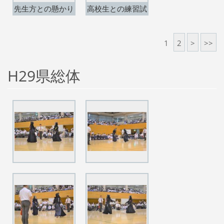
先生方との懸かり
高校生との練習試
稽古。
合開始。
1
2
>
>>
H29県総体