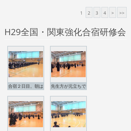
出場】
場】
1
2
3
4
>
>>
H29全国・関東強化合宿研修会
合宿２日目。朝は
先生方が元立ちで
合同でウォーミン
稽古。
グアップ。