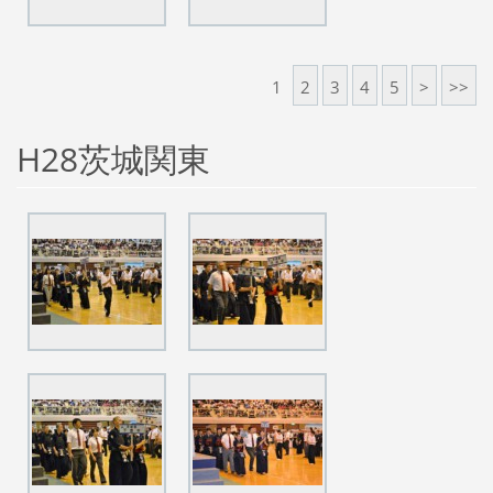
1
2
3
4
5
>
>>
H28茨城関東