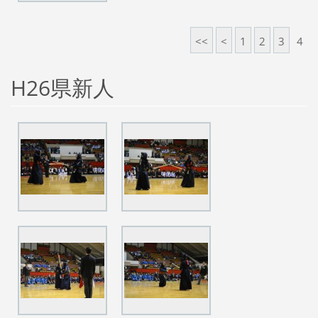
<<
<
1
2
3
4
H26県新人