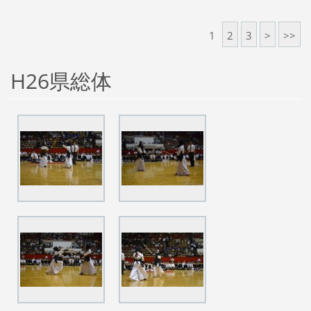
1
2
3
>
>>
H26県総体