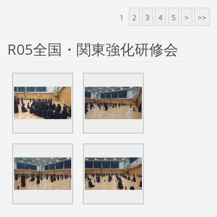
1
2
3
4
5
>
>>
R05全国・関東強化研修会