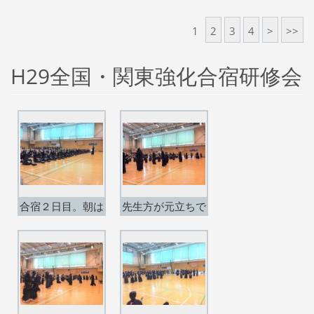
出場】
場】
1
2
3
4
>
>>
H29全国・関東強化合宿研修会
合宿２日目。朝は
先生方が元立ちで
合同でウォーミン
稽古。
グアップ。