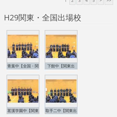
1
2
3
4
5
>
>>
H29関東・全国出場校
青葉中【全国・関
下館中【関東出
東出場】
場】
茗溪学園中【関東
取手二中【関東出