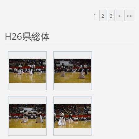
1
2
3
>
>>
H26県総体