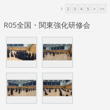
1
2
3
4
5
>
>>
R05全国・関東強化研修会