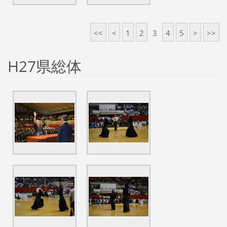
<<
<
1
2
3
4
5
>
>>
H27県総体