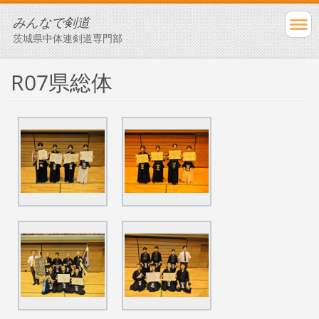
みんなで剣道
茨城県中体連剣道専門部
R07県総体