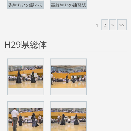
先生方との懸かり
高校生との練習試
稽古。
合開始。
1
2
>
>>
H29県総体