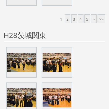
1
2
3
4
5
>
>>
H28茨城関東