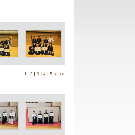
1
|
2
|
3
|
4
|
5
>
>>