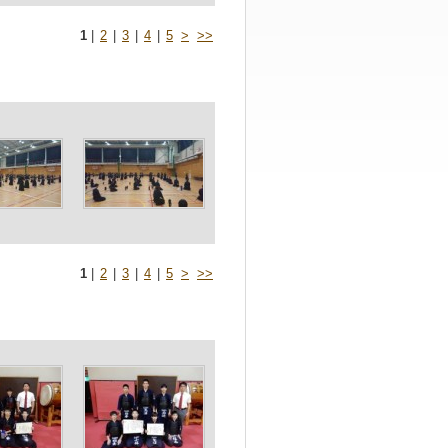
1
|
2
|
3
|
4
|
5
>
>>
1
|
2
|
3
|
4
|
5
>
>>