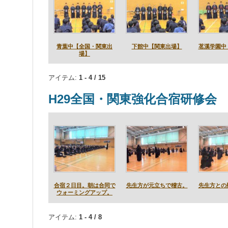
青葉中【全国・関東出
下館中【関東出場】
茗溪学園中
場】
アイテム:
1 - 4 / 15
H29全国・関東強化合宿研修会
合宿２日目。朝は合同で
先生方が元立ちで稽古。
先生方との
ウォーミングアップ。
アイテム:
1 - 4 / 8