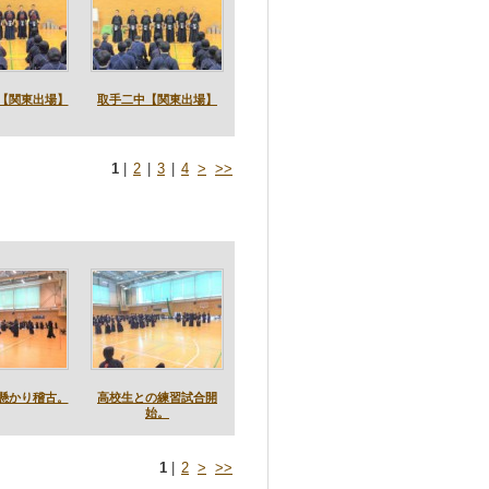
【関東出場】
取手二中【関東出場】
1
|
2
|
3
|
4
>
>>
懸かり稽古。
高校生との練習試合開
始。
1
|
2
>
>>