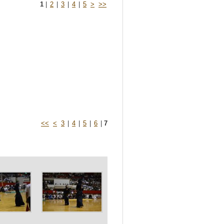
1
|
2
|
3
|
4
|
5
>
>>
<<
<
3
|
4
|
5
|
6
|
7