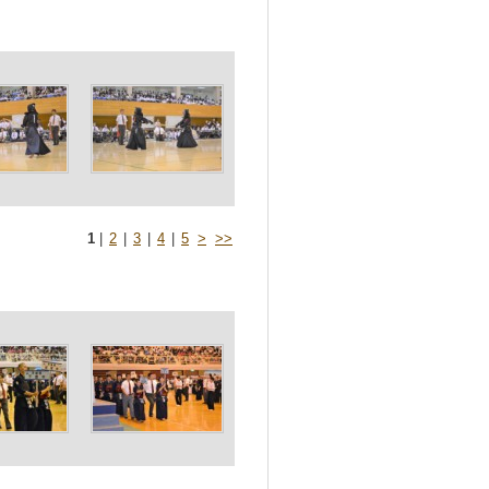
1
|
2
|
3
|
4
|
5
>
>>