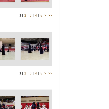
1
|
2
|
3
|
4
|
5
>
>>
1
|
2
|
3
|
4
|
5
>
>>