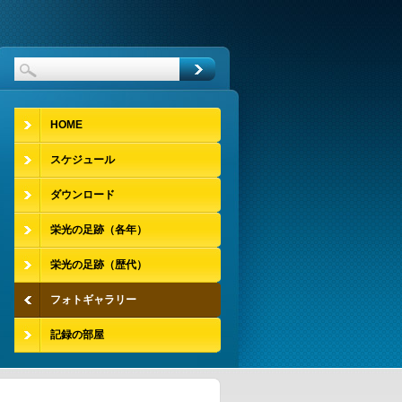
HOME
スケジュール
ダウンロード
栄光の足跡（各年）
栄光の足跡（歴代）
フォトギャラリー
記録の部屋