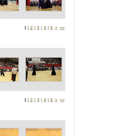
1
|
2
|
3
|
4
|
5
>
>>
1
|
2
|
3
|
4
|
5
>
>>