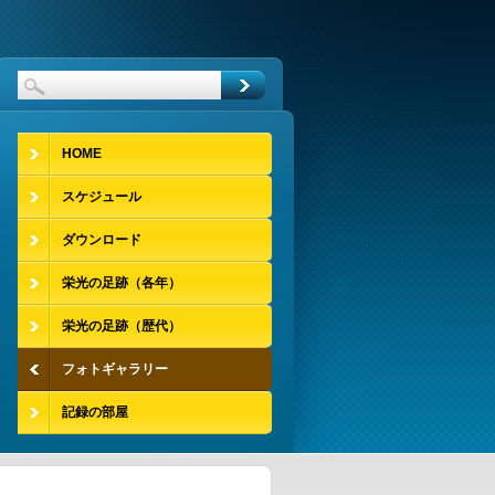
HOME
スケジュール
ダウンロード
栄光の足跡（各年）
栄光の足跡（歴代）
フォトギャラリー
記録の部屋