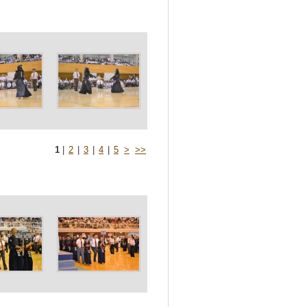
1
|
2
|
3
|
4
|
5
>
>>