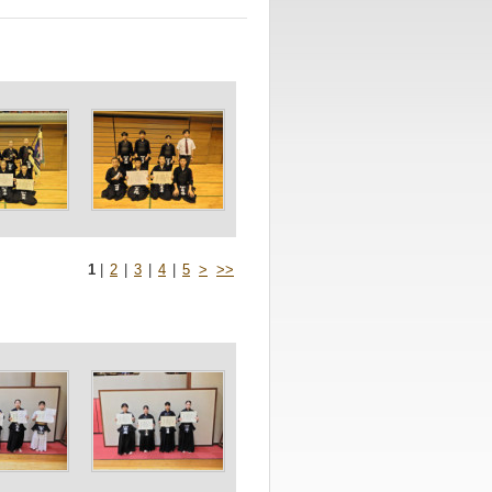
1
|
2
|
3
|
4
|
5
>
>>