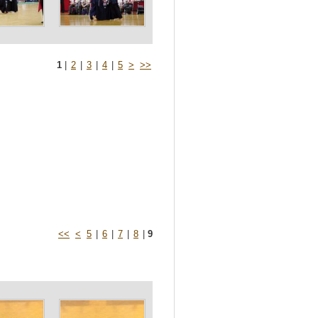
1
|
2
|
3
|
4
|
5
>
>>
<<
<
5
|
6
|
7
|
8
|
9