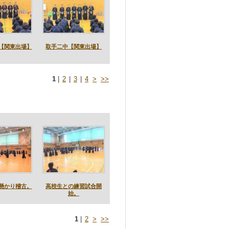
【関東出場】
取手二中【関東出場】
1
|
2
|
3
|
4
>
>>
懸かり稽古。
高校生との練習試合開
始。
1
|
2
>
>>