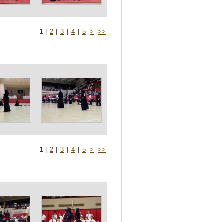
1
|
2
|
3
|
4
|
5
>
>>
1
|
2
|
3
|
4
|
5
>
>>