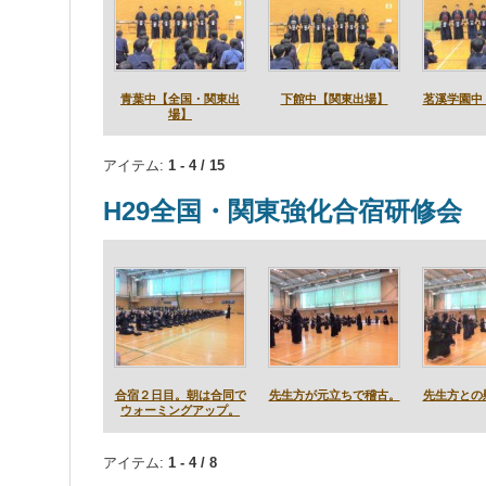
青葉中【全国・関東出
下館中【関東出場】
茗溪学園中
場】
アイテム:
1 - 4 / 15
H29全国・関東強化合宿研修会
合宿２日目。朝は合同で
先生方が元立ちで稽古。
先生方との
ウォーミングアップ。
アイテム:
1 - 4 / 8