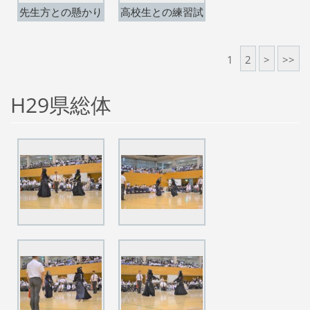
先生方との懸かり
高校生との練習試
稽古。
合開始。
1
2
>
>>
H29県総体