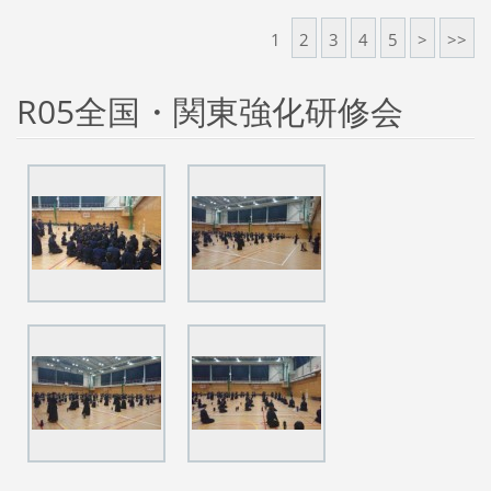
1
2
3
4
5
>
>>
R05全国・関東強化研修会