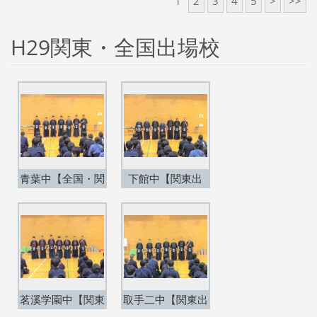
1
2
3
4
5
>
>>
H29関東・全国出場校
青葉中【全国・関
下館中【関東出
東出場】
場】
茗溪学園中【関東
取手二中【関東出