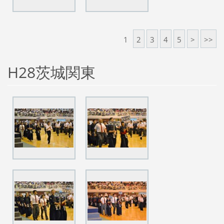
1
2
3
4
5
>
>>
H28茨城関東