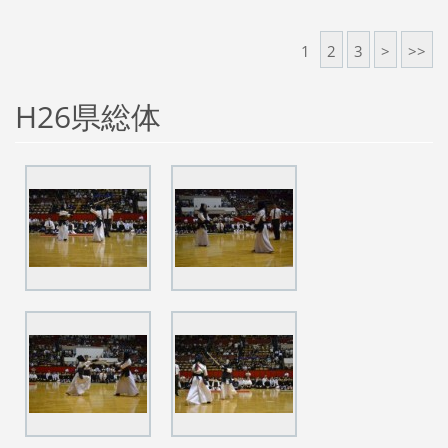
1
2
3
>
>>
H26県総体