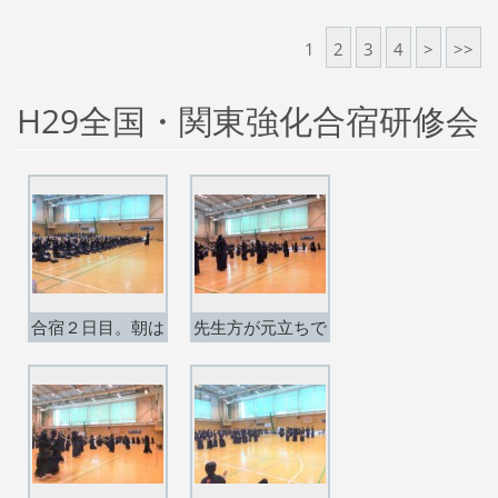
出場】
場】
1
2
3
4
>
>>
H29全国・関東強化合宿研修会
合宿２日目。朝は
先生方が元立ちで
合同でウォーミン
稽古。
グアップ。