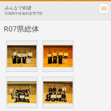
みんなで剣道
茨城県中体連剣道専門部
R07県総体