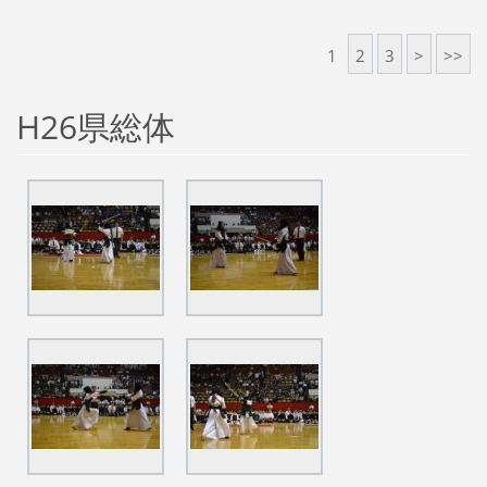
1
2
3
>
>>
H26県総体