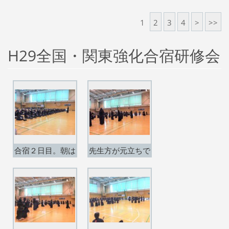
出場】
場】
1
2
3
4
>
>>
H29全国・関東強化合宿研修会
合宿２日目。朝は
先生方が元立ちで
合同でウォーミン
稽古。
グアップ。