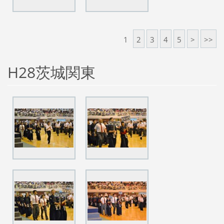
1
2
3
4
5
>
>>
H28茨城関東