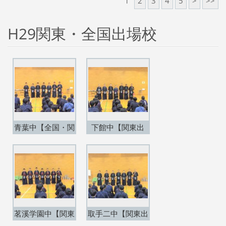
1
2
3
4
5
>
>>
H29関東・全国出場校
青葉中【全国・関
下館中【関東出
東出場】
場】
茗溪学園中【関東
取手二中【関東出