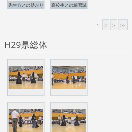
先生方との懸かり
高校生との練習試
稽古。
合開始。
1
2
>
>>
H29県総体