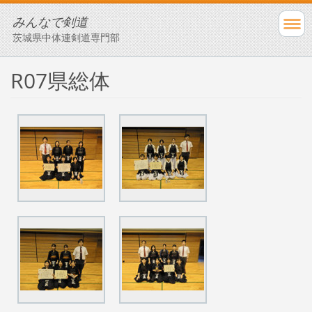
みんなで剣道
茨城県中体連剣道専門部
R07県総体