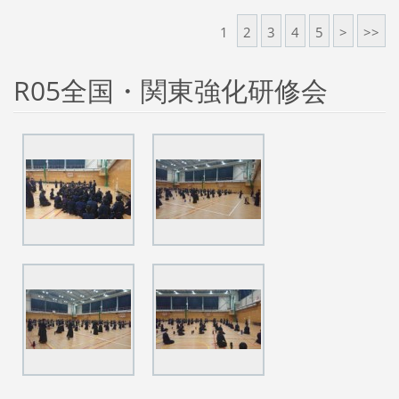
1
2
3
4
5
>
>>
R05全国・関東強化研修会