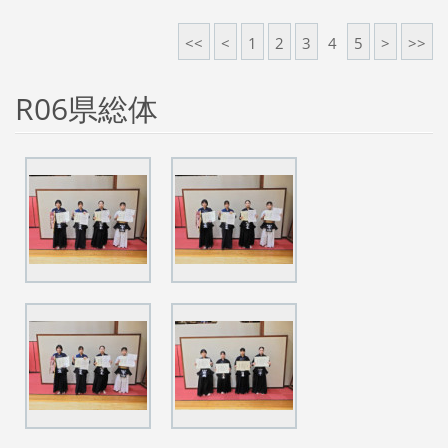
<<
<
1
2
3
4
5
>
>>
R06県総体